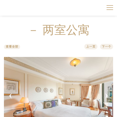
房间&套房
－ 两室公寓
范思哲公寓
高级客房
查看全部
上一页
下一个
餐厅及酒吧
－ 两室公寓
观湖客房
2 BEDROOM WITH POOL CONDOMINIUM
会议与活动
IL BAROCCO 餐厅
阳台客房
2 BEDROOM ROOFTOP CONDOMINIUM
婚宴
LE MEDUSA 宴会厅
LE JARDIN 酒廊
高级套房
3 BEDROOM PLUNGE POOL CONDOMINIUM
优选套餐
LA FINESTRA 宴会厅
豪华套房
－三室公寓
水疗与健身中心
THE BOARDROOM 黄金海岸范思哲宫殿董事会厅
观湖套房