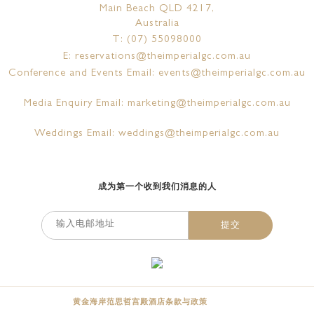
Main Beach QLD 4217,
Australia
T: (07) 55098000
E: reservations@theimperialgc.com.au
Conference and Events Email: events@theimperialgc.com.au
Media Enquiry Email: marketing@theimperialgc.com.au
Weddings Email: weddings@theimperialgc.com.au
成为第一个收到我们消息的人
提交
黄金海岸范思哲宫殿酒店条款与政策