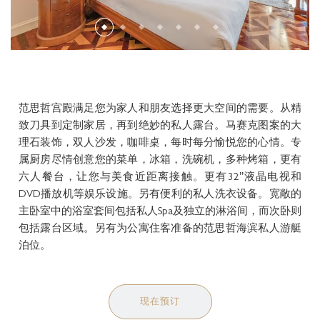
3 BEDROOM ROOFTOP CONDOMINIUM
五星级的服务与设施
水景套房
GALLERY
至尊套房
联系方式
范思哲宫殿满足您为家人和朋友选择更大空间的需要。从精
致刀具到定制家居，再到绝妙的私人露台。马赛克图案的大
理石装饰，双人沙发，咖啡桌，每时每分愉悦您的心情。专
属厨房尽情创意您的菜单，冰箱，洗碗机，多种烤箱，更有
六人餐台，让您与美食近距离接触。更有32’’液晶电视和
DVD播放机等娱乐设施。另有便利的私人洗衣设备。宽敞的
主卧室中的浴室套间包括私人Spa及独立的淋浴间，而次卧则
包括露台区域。另有为公寓住客准备的范思哲海滨私人游艇
泊位。
现在预订