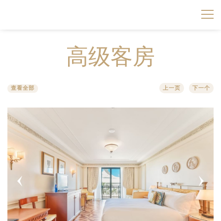
房间&套房
高级客房
范思哲公寓
高级客房
查看全部
上一页
下一个
餐厅及酒吧
－ 两室公寓
观湖客房
2 BEDROOM WITH POOL CONDOMINIUM
会议与活动
IL BAROCCO 餐厅
阳台客房
2 BEDROOM ROOFTOP CONDOMINIUM
婚宴
LE MEDUSA 宴会厅
LE JARDIN 酒廊
高级套房
3 BEDROOM PLUNGE POOL CONDOMINIUM
优选套餐
LA FINESTRA 宴会厅
豪华套房
－三室公寓
水疗与健身中心
THE BOARDROOM 黄金海岸范思哲宫殿董事会厅
观湖套房