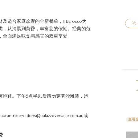
合家庭欢聚的全新餐单，Il Barocco为
类，从清晨到黄昏，丰富您的假期。经典的范
，全面满足味觉与感官的双重享受。
著拖鞋。下午5点半以后请勿穿著沙滩装，运
reservations@palazzoversace.com.au或
费