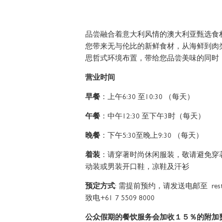
品尝融合着意大利风情的澳大利亚甄选食材及适
您带来无与伦比的新鲜食材，从海鲜到肉
思哲式环境布置，带给您品尝美味的同时
营业时间
早餐
：上午6:30 至10:30 （每天）
午餐
：中午12:30 至下午3时（每天）
晚餐
：下午5:30至晚上9:30 （每天）
着装
：请穿著时尚休闲服装，敬请避免穿
动装或男装开口鞋，凉鞋及汗衫
预定方式
: 需提前预约，请发送电邮至 restaurant
致电+61 7 5509 8000
公众假期的餐饮服务会加收１５％的附加