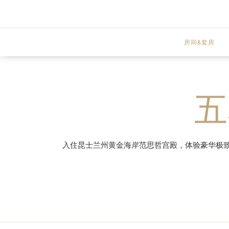
房间&套房
高级客房
五
观湖客房
阳台客房
入住昆士兰州黄金海岸范思哲宫殿，体验豪华极
高级套房
豪华套房
观湖套房